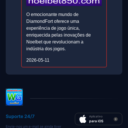
O emocionante mundo de
DiamondFort oferece uma
experiência de jogo única,
enriquecida pelas inovações de
Noelbet que revolucionam a
indústria dos jogos.
2026-05-11
Suporte 24/7
Aplicativo
para iOS
Envie-nos um e-mail se ainda tiver