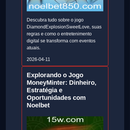
Descubra tudo sobre o jogo
DiamondExplosionSweetLove, suas
regras e como o entretenimento
digital se transforma com eventos
atuais.
2026-04-11
Explorando o Jogo
MoneyMinter: Dinheiro,
Estratégia e
Oportunidades com
Noelbet