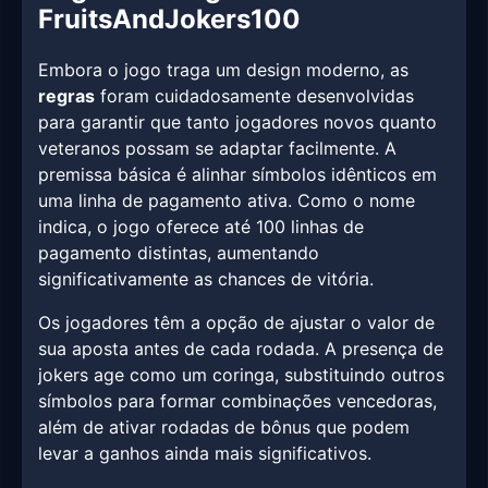
FruitsAndJokers100
Embora o jogo traga um design moderno, as
regras
foram cuidadosamente desenvolvidas
para garantir que tanto jogadores novos quanto
veteranos possam se adaptar facilmente. A
premissa básica é alinhar símbolos idênticos em
uma linha de pagamento ativa. Como o nome
indica, o jogo oferece até 100 linhas de
pagamento distintas, aumentando
significativamente as chances de vitória.
Os jogadores têm a opção de ajustar o valor de
sua aposta antes de cada rodada. A presença de
jokers age como um coringa, substituindo outros
símbolos para formar combinações vencedoras,
além de ativar rodadas de bônus que podem
levar a ganhos ainda mais significativos.