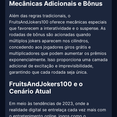
Mecânicas Adicionais e Bônus
Além das regras tradicionais, o
FruitsAndJokers100 oferece mecânicas especiais
que favorecem a interatividade e o suspense. As
rodadas de bônus são acionadas quando
múltiplos jokers aparecem nos cilindros,
concedendo aos jogadores giros grátis e
multiplicadores que podem aumentar os prêmios
exponencialmente. Isso proporciona uma camada
adicional de excitação e imprevisibilidade,
garantindo que cada rodada seja única.
FruitsAndJokers100 e o
Cenário Atual
Em meio às tendências de 2023, onde a
realidade digital se entrelaça cada vez mais com
o entretenimento online, jogos como o