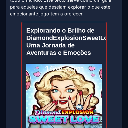
todo o mundo. Este texto serve como um guia
para aqueles que desejam explorar o que este
emocionante jogo tem a oferecer.
Explorando o Brilho de
DiamondExplosionSweetLove:
Uma Jornada de
Aventuras e Emoções