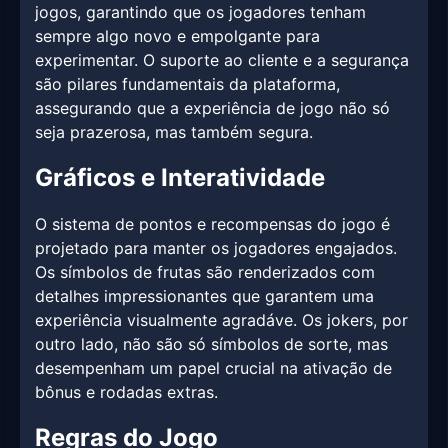
jogos, garantindo que os jogadores tenham
sempre algo novo e empolgante para
experimentar. O suporte ao cliente e a segurança
são pilares fundamentais da plataforma,
assegurando que a experiência de jogo não só
seja prazerosa, mas também segura.
Gráficos e Interatividade
O sistema de pontos e recompensas do jogo é
projetado para manter os jogadores engajados.
Os símbolos de frutas são renderizados com
detalhes impressionantes que garantem uma
experiência visualmente agradáve. Os jokers, por
outro lado, não são só símbolos de sorte, mas
desempenham um papel crucial na ativação de
bônus e rodadas extras.
Regras do Jogo