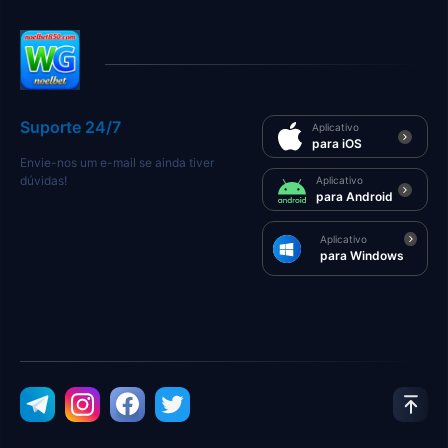
Suporte 24/7
Aplicativo
para iOS
Envie-nos um e-mail se ainda tiver
dúvidas!
Aplicativo
para Android
Aplicativo
para Windows