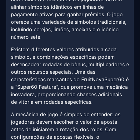
alinhar símbolos idênticos em linhas de
pagamento ativas para ganhar prêmios. O jogo
oferece uma variedade de símbolos tradicionais,
incluindo cerejas, limões, ameixas e o icônico
número sete.
Existem diferentes valores atribuídos a cada
símbolo, e combinações específicas podem
desencadear rodadas de bônus, multiplicadores e
outros recursos especiais. Uma das
características marcantes do FruitNovaSuper60 é
a "Super60 Feature", que promove uma mecânica
inovadora, proporcionando chances adicionais
de vitória em rodadas específicas.
A mecânica de jogo é simples de entender: os
jogadores devem escolher o valor da aposta
antes de iniciarem a rotação dos rolos. Com
configurações de apostas flexíveis, o