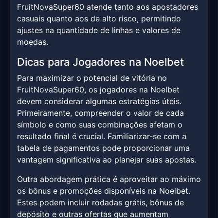
FruitNovaSuper60 atende tanto aos apostadores
casuais quanto aos de alto risco, permitindo
ajustes na quantidade de linhas e valores de
moedas.
Dicas para Jogadores na Noelbet
Para maximizar o potencial de vitória no
FruitNovaSuper60, os jogadores na Noelbet
devem considerar algumas estratégias úteis.
Primeiramente, compreender o valor de cada
símbolo e como suas combinações afetam o
resultado final é crucial. Familiarizar-se com a
tabela de pagamentos pode proporcionar uma
vantagem significativa ao planejar suas apostas.
Outra abordagem prática é aproveitar ao máximo
os bônus e promoções disponíveis na Noelbet.
Estes podem incluir rodadas grátis, bônus de
depósito e outras ofertas que aumentam