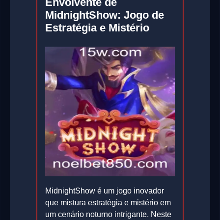
Envolvente de
MidnightShow: Jogo de
Estratégia e Mistério
MidnightShow é um jogo inovador
que mistura estratégia e mistério em
um cenário noturno intrigante. Neste