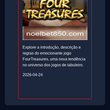
Explore a introdução, descrição e
regras do emocionante jogo
FourTreasures, uma nova tendência
no universo dos jogos de tabuleiro.
2026-04-24