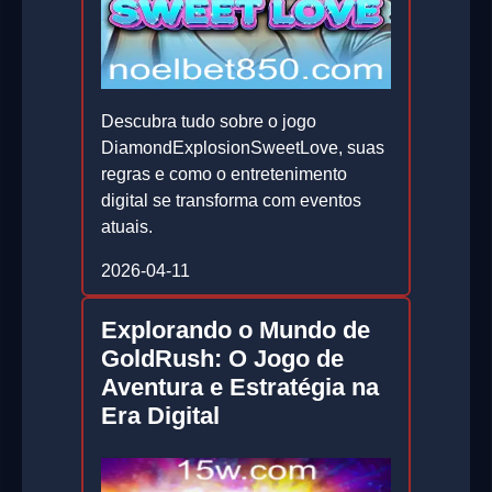
Descubra tudo sobre o jogo
DiamondExplosionSweetLove, suas
regras e como o entretenimento
digital se transforma com eventos
atuais.
2026-04-11
Explorando o Mundo de
GoldRush: O Jogo de
Aventura e Estratégia na
Era Digital