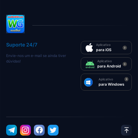
Suporte 24/7
Aplicativo
para iOS
Envie-nos um e-mail se ainda tiver
dúvidas!
Aplicativo
para Android
Aplicativo
para Windows