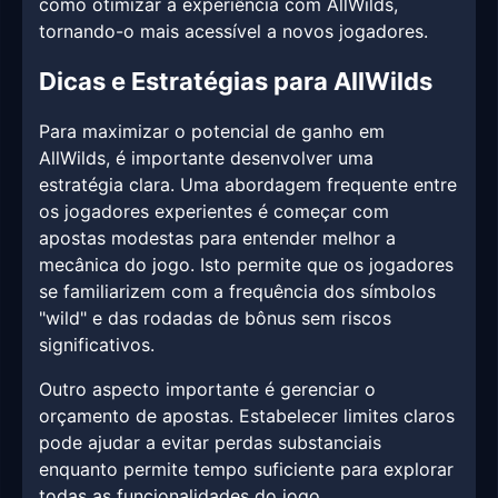
como otimizar a experiência com AllWilds,
tornando-o mais acessível a novos jogadores.
Dicas e Estratégias para AllWilds
Para maximizar o potencial de ganho em
AllWilds, é importante desenvolver uma
estratégia clara. Uma abordagem frequente entre
os jogadores experientes é começar com
apostas modestas para entender melhor a
mecânica do jogo. Isto permite que os jogadores
se familiarizem com a frequência dos símbolos
"wild" e das rodadas de bônus sem riscos
significativos.
Outro aspecto importante é gerenciar o
orçamento de apostas. Estabelecer limites claros
pode ajudar a evitar perdas substanciais
enquanto permite tempo suficiente para explorar
todas as funcionalidades do jogo.