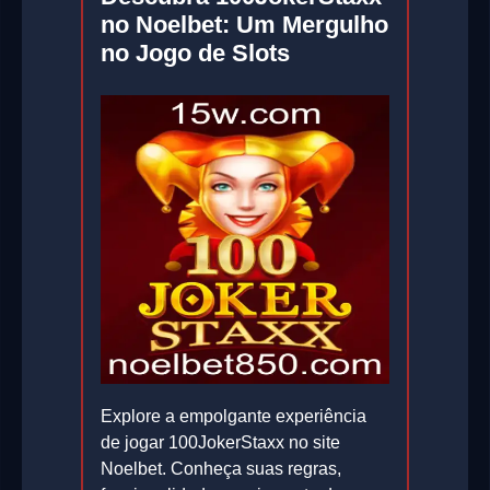
no Noelbet: Um Mergulho
no Jogo de Slots
Explore a empolgante experiência
de jogar 100JokerStaxx no site
Noelbet. Conheça suas regras,