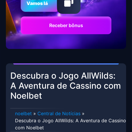
Vamos lá
Receber bônus
Descubra o Jogo AllWilds:
A Aventura de Cassino com
Noelbet
noelbet
»
Central de Notícias
»
Descubra o Jogo AllWilds: A Aventura de Cassino
com Noelbet